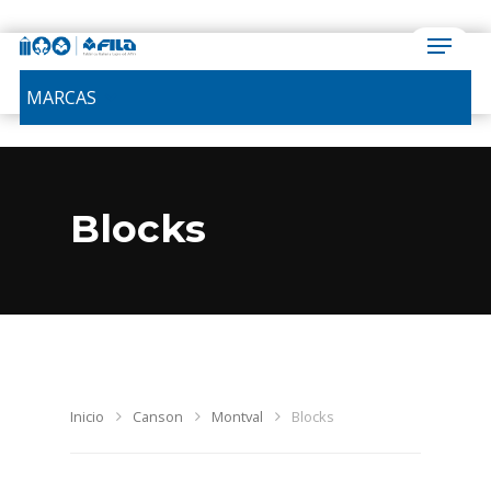
MARCAS
Blocks
Inicio
Canson
Montval
Blocks