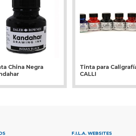
nta China Negra
Tinta para Caligrafí
ndahar
CALLI
OS
F.I.L.A. WEBSITES