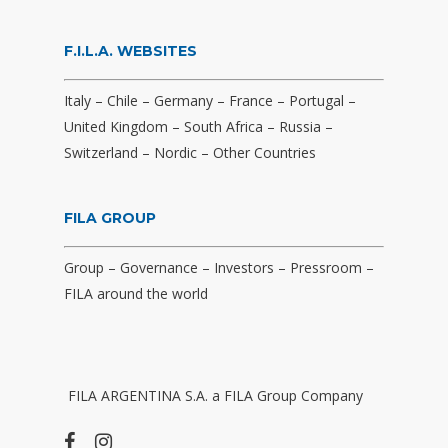
F.I.L.A. WEBSITES
Italy
–
Chile
–
Germany
–
France
–
Portugal
–
United Kingdom
–
South Africa
–
Russia
–
Switzerland
–
Nordic
–
Other Countries
FILA GROUP
Group
–
Governance
–
Investors
–
Pressroom
–
FILA around the world
FILA ARGENTINA S.A. a FILA Group Company