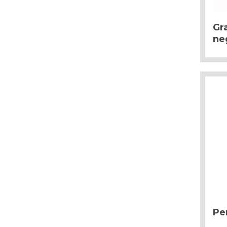
Gr
ne
Pe