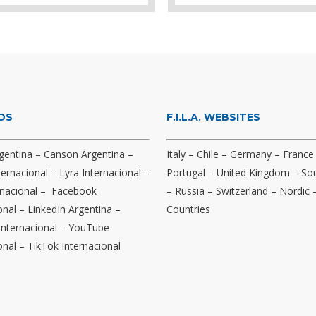
OS
F.I.L.A. WEBSITES
gentina
–
Canson Argentina
–
Italy
–
Chile
–
Germany
–
France
ternacional
–
Lyra Internacional
–
Portugal
–
United Kingdom
–
Sou
nacional
–
Facebook
–
Russia
–
Switzerland
–
Nordic
onal
–
LinkedIn Argentina
–
Countries
Internacional
–
YouTube
onal
–
TikTok Internacional