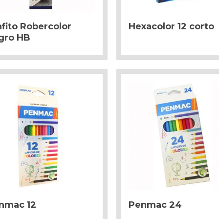
afito Robercolor
Hexacolor 12 corto
gro HB
nmac 12
Penmac 24