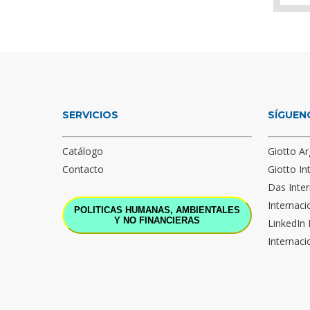
SERVICIOS
SÍGUEN
Catálogo
Giotto Ar
Contacto
Giotto In
Das Inter
Internaci
POLITICAS HUMANAS, AMBIENTALES
Y NO FINANCIERAS
LinkedIn 
Internaci