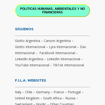
POLITICAS HUMANAS, AMBIENTALES Y NO
FINANCIERAS
SÍGUENOS
Giotto Argentina
–
Canson Argentina
–
Giotto Internacional
–
Lyra Internacional
–
Das
Internacional
–
Facebook Internacional
–
LinkedIn Argentina
–
LinkedIn Internacional
–
YouTube Internacional
–
TikTok Internacional
F.I.L.A. WEBSITES
Italy
–
Chile
–
Germany
–
France
–
Portugal
–
United Kingdom
–
South Africa
–
Russia
–
Switzerland
–
Nordic
–
Other Countries