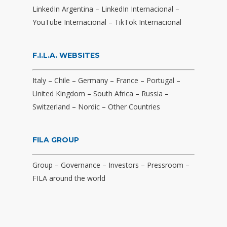
LinkedIn Argentina
–
LinkedIn Internacional
–
YouTube Internacional
–
TikTok Internacional
F.I.L.A. WEBSITES
Italy
–
Chile
–
Germany
–
France
–
Portugal
–
United Kingdom
–
South Africa
–
Russia
–
Switzerland
–
Nordic
–
Other Countries
FILA GROUP
Group
–
Governance
–
Investors
–
Pressroom
–
FILA around the world