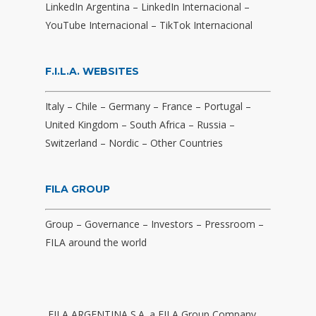
LinkedIn Argentina
–
LinkedIn Internacional
–
YouTube Internacional
–
TikTok Internacional
F.I.L.A. WEBSITES
Italy
–
Chile
–
Germany
–
France
–
Portugal
–
United Kingdom
–
South Africa
–
Russia
–
Switzerland
–
Nordic
–
Other Countries
FILA GROUP
Group
–
Governance
–
Investors
–
Pressroom
–
FILA around the world
FILA ARGENTINA S.A. a FILA Group Company