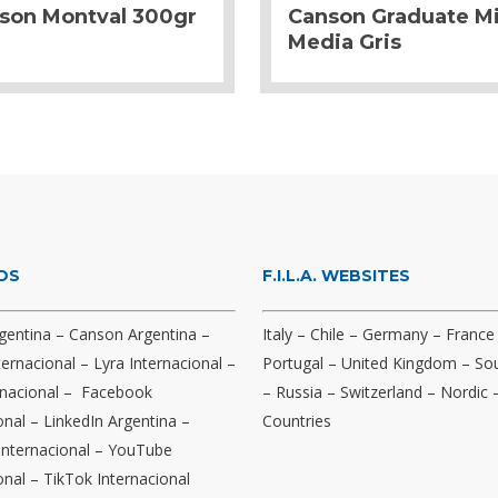
son Montval 300gr
Canson Graduate M
Media Gris
OS
F.I.L.A. WEBSITES
gentina
–
Canson Argentina
–
Italy
–
Chile
–
Germany
–
France
ternacional
–
Lyra Internacional
–
Portugal
–
United Kingdom
–
Sou
nacional
–
Facebook
–
Russia
–
Switzerland
–
Nordic
onal
–
LinkedIn Argentina
–
Countries
Internacional
–
YouTube
onal
–
TikTok Internacional