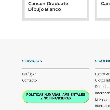
Canson Graduate
Can
Dibujo Blanco
SERVICIOS
SÍGUEN
Catálogo
Giotto Ar
Contacto
Giotto In
Das Inter
Internaci
POLITICAS HUMANAS, AMBIENTALES
Y NO FINANCIERAS
LinkedIn 
Internaci