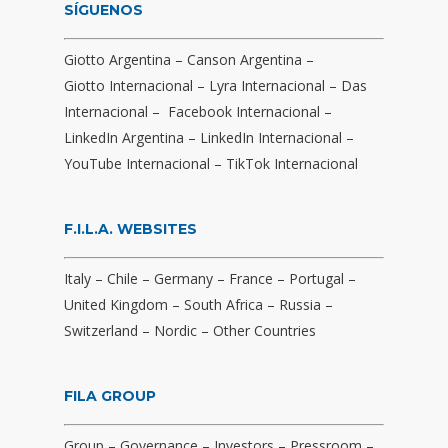
SÍGUENOS
Giotto Argentina
–
Canson Argentina
–
Giotto Internacional
–
Lyra Internacional
–
Das
Internacional
–
Facebook Internacional
–
LinkedIn Argentina
–
LinkedIn Internacional
–
YouTube Internacional
–
TikTok Internacional
F.I.L.A. WEBSITES
Italy
–
Chile
–
Germany
–
France
–
Portugal
–
United Kingdom
–
South Africa
–
Russia
–
Switzerland
–
Nordic
–
Other Countries
FILA GROUP
Group
–
Governance
–
Investors
–
Pressroom
–