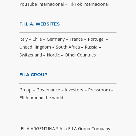
YouTube Internacional
–
TikTok Internacional
F.I.L.A. WEBSITES
Italy
–
Chile
–
Germany
–
France
–
Portugal
–
United Kingdom
–
South Africa
–
Russia
–
Switzerland
–
Nordic
–
Other Countries
FILA GROUP
Group
–
Governance
–
Investors
–
Pressroom
–
FILA around the world
FILA ARGENTINA S.A. a FILA Group Company