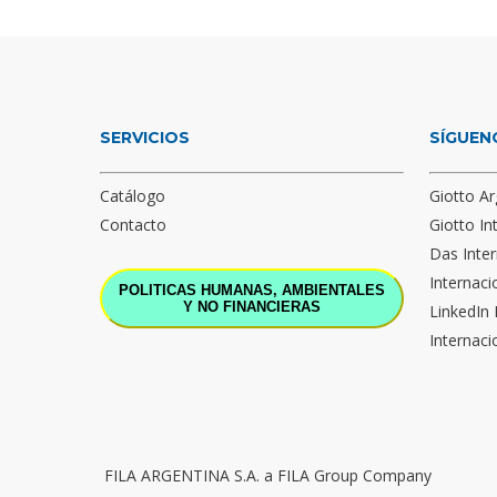
SERVICIOS
SÍGUEN
Catálogo
Giotto Ar
Contacto
Giotto In
Das Inter
Internaci
POLITICAS HUMANAS, AMBIENTALES
Y NO FINANCIERAS
LinkedIn 
Internaci
FILA ARGENTINA S.A. a FILA Group Company