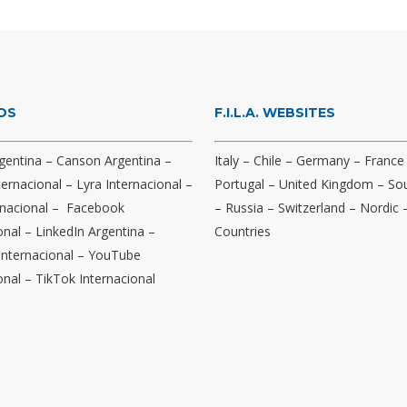
OS
F.I.L.A. WEBSITES
gentina
–
Canson Argentina
–
Italy
–
Chile
–
Germany
–
France
ternacional
–
Lyra Internacional
–
Portugal
–
United Kingdom
–
Sou
nacional
–
Facebook
–
Russia
–
Switzerland
–
Nordic
onal
–
LinkedIn Argentina
–
Countries
Internacional
–
YouTube
onal
–
TikTok Internacional