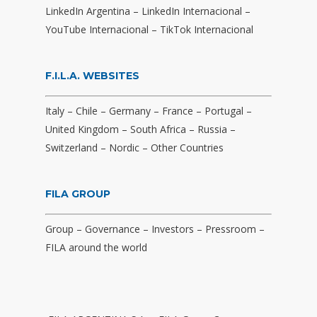
LinkedIn Argentina
–
LinkedIn Internacional
–
YouTube Internacional
–
TikTok Internacional
F.I.L.A. WEBSITES
Italy
–
Chile
–
Germany
–
France
–
Portugal
–
United Kingdom
–
South Africa
–
Russia
–
Switzerland
–
Nordic
–
Other Countries
FILA GROUP
Group
–
Governance
–
Investors
–
Pressroom
–
FILA around the world