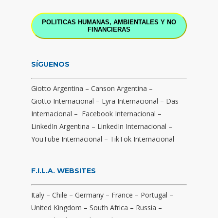
POLITICAS HUMANAS, AMBIENTALES Y NO
FINANCIERAS
SÍGUENOS
Giotto Argentina
–
Canson Argentina
–
Giotto Internacional
–
Lyra Internacional
–
Das
Internacional
–
Facebook Internacional
–
LinkedIn Argentina
–
LinkedIn Internacional
–
YouTube Internacional
–
TikTok Internacional
F.I.L.A. WEBSITES
Italy
–
Chile
–
Germany
–
France
–
Portugal
–
United Kingdom
–
South Africa
–
Russia
–