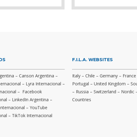
OS
F.I.L.A. WEBSITES
gentina
–
Canson Argentina
–
Italy
–
Chile
–
Germany
–
France
ternacional
–
Lyra Internacional
–
Portugal
–
United Kingdom
–
Sou
nacional
–
Facebook
–
Russia
–
Switzerland
–
Nordic
onal
–
LinkedIn Argentina
–
Countries
Internacional
–
YouTube
onal
–
TikTok Internacional