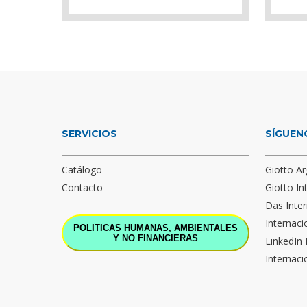
SERVICIOS
SÍGUEN
Catálogo
Giotto Ar
Contacto
Giotto In
Das Inter
Internaci
POLITICAS HUMANAS, AMBIENTALES
Y NO FINANCIERAS
LinkedIn 
Internaci