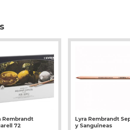
s
a Rembrandt
Lyra Rembrandt Se
arell 72
y Sanguineas