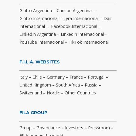
Giotto Argentina
–
Canson Argentina
–
Giotto Internacional
–
Lyra Internacional
–
Das
Internacional
–
Facebook Internacional
–
LinkedIn Argentina
–
LinkedIn Internacional
–
YouTube Internacional
–
TikTok Internacional
F.I.L.A. WEBSITES
Italy
–
Chile
–
Germany
–
France
–
Portugal
–
United Kingdom
–
South Africa
–
Russia
–
Switzerland
–
Nordic
–
Other Countries
FILA GROUP
Group
–
Governance
–
Investors
–
Pressroom
–
FILA around the world