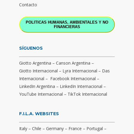
Contacto
POLITICAS HUMANAS, AMBIENTALES Y NO
FINANCIERAS
SÍGUENOS
Giotto Argentina
–
Canson Argentina
–
Giotto Internacional
–
Lyra Internacional
–
Das
Internacional
–
Facebook Internacional
–
LinkedIn Argentina
–
LinkedIn Internacional
–
YouTube Internacional
–
TikTok Internacional
F.I.L.A. WEBSITES
Italy
–
Chile
–
Germany
–
France
–
Portugal
–