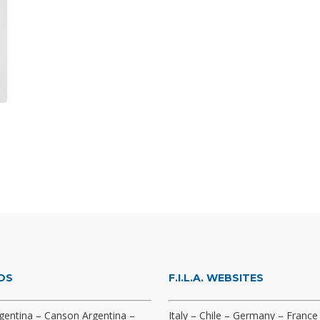
OS
F.I.L.A. WEBSITES
gentina
–
Canson Argentina
–
Italy
–
Chile
–
Germany
–
France