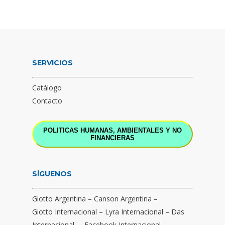
SERVICIOS
Catálogo
Contacto
POLITICAS HUMANAS, AMBIENTALES Y NO
FINANCIERAS
SÍGUENOS
Giotto Argentina
–
Canson Argentina
–
Giotto Internacional
–
Lyra Internacional
–
Das
Internacional
–
Facebook Internacional
–