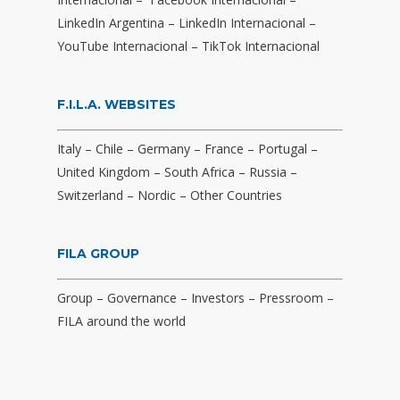
LinkedIn Argentina
–
LinkedIn Internacional
–
YouTube Internacional
–
TikTok Internacional
F.I.L.A. WEBSITES
Italy
–
Chile
–
Germany
–
France
–
Portugal
–
United Kingdom
–
South Africa
–
Russia
–
Switzerland
–
Nordic
–
Other Countries
FILA GROUP
Group
–
Governance
–
Investors
–
Pressroom
–
FILA around the world