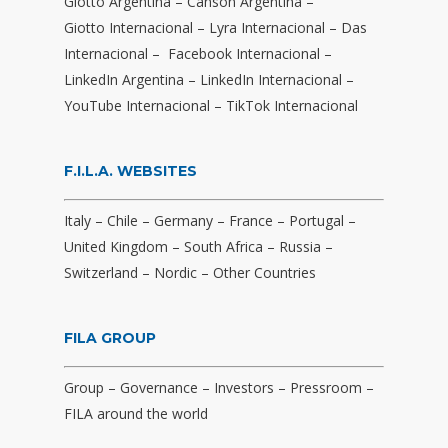
Giotto Argentina
–
Canson Argentina
–
Giotto Internacional
–
Lyra Internacional
–
Das
Internacional
–
Facebook Internacional
–
LinkedIn Argentina
–
LinkedIn Internacional
–
YouTube Internacional
–
TikTok Internacional
F.I.L.A. WEBSITES
Italy
–
Chile
–
Germany
–
France
–
Portugal
–
United Kingdom
–
South Africa
–
Russia
–
Switzerland
–
Nordic
–
Other Countries
FILA GROUP
Group
–
Governance
–
Investors
–
Pressroom
–
FILA around the world