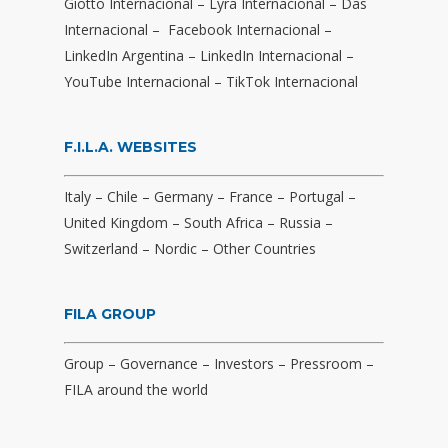
Giotto Internacional
–
Lyra Internacional
–
Das
Internacional
–
Facebook Internacional
–
LinkedIn Argentina
–
LinkedIn Internacional
–
YouTube Internacional
–
TikTok Internacional
F.I.L.A. WEBSITES
Italy
–
Chile
–
Germany
–
France
–
Portugal
–
United Kingdom
–
South Africa
–
Russia
–
Switzerland
–
Nordic
–
Other Countries
FILA GROUP
Group
–
Governance
–
Investors
–
Pressroom
–
FILA around the world