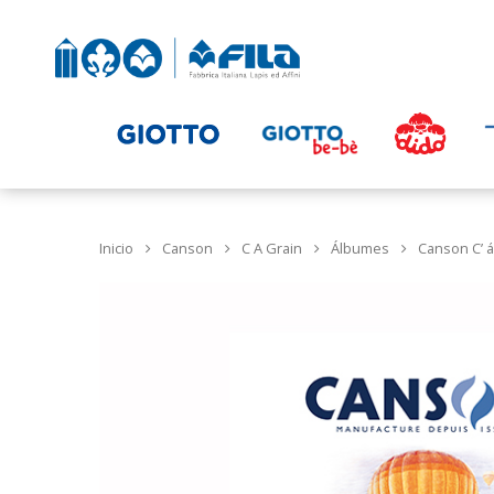
Inicio
Canson
C A Grain
Álbumes
Canson C’ á