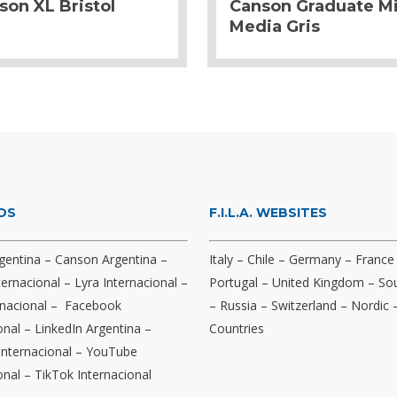
son XL Bristol
Canson Graduate M
Media Gris
OS
F.I.L.A. WEBSITES
gentina
–
Canson Argentina
–
Italy
–
Chile
–
Germany
–
France
ternacional
–
Lyra Internacional
–
Portugal
–
United Kingdom
–
Sou
nacional
–
Facebook
–
Russia
–
Switzerland
–
Nordic
onal
–
LinkedIn Argentina
–
Countries
Internacional
–
YouTube
onal
–
TikTok Internacional