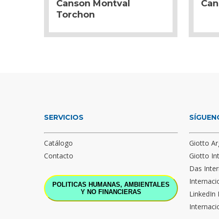
Canson Montval
Can
Torchon
SERVICIOS
SÍGUEN
Catálogo
Giotto Ar
Contacto
Giotto In
Das Inter
Internaci
POLITICAS HUMANAS, AMBIENTALES
Y NO FINANCIERAS
LinkedIn 
Internaci