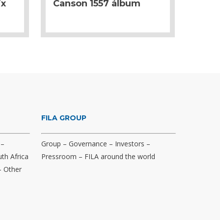
ix
Canson 1557 álbum
FILA GROUP
–
Group
–
Governance
–
Investors
–
th Africa
Pressroom
–
FILA around the world
–
Other