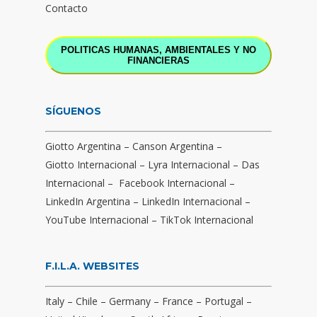
Contacto
POLITICAS HUMANAS, AMBIENTALES Y NO
FINANCIERAS
SÍGUENOS
Giotto Argentina
–
Canson Argentina
–
Giotto Internacional
–
Lyra Internacional
–
Das
Internacional
–
Facebook Internacional
–
LinkedIn Argentina
–
LinkedIn Internacional
–
YouTube Internacional
–
TikTok Internacional
F.I.L.A. WEBSITES
Italy
–
Chile
–
Germany
–
France
–
Portugal
–