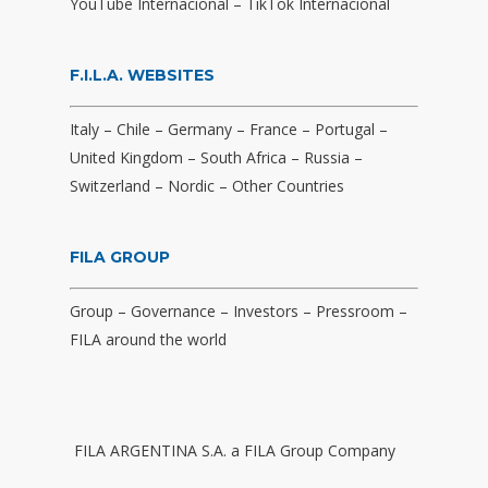
YouTube Internacional
–
TikTok Internacional
F.I.L.A. WEBSITES
Italy
–
Chile
–
Germany
–
France
–
Portugal
–
United Kingdom
–
South Africa
–
Russia
–
Switzerland
–
Nordic
–
Other Countries
FILA GROUP
Group
–
Governance
–
Investors
–
Pressroom
–
FILA around the world
FILA ARGENTINA S.A. a FILA Group Company