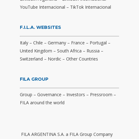
YouTube Internacional
–
TikTok Internacional
F.I.L.A. WEBSITES
Italy
–
Chile
–
Germany
–
France
–
Portugal
–
United Kingdom
–
South Africa
–
Russia
–
Switzerland
–
Nordic
–
Other Countries
FILA GROUP
Group
–
Governance
–
Investors
–
Pressroom
–
FILA around the world
FILA ARGENTINA S.A. a FILA Group Company