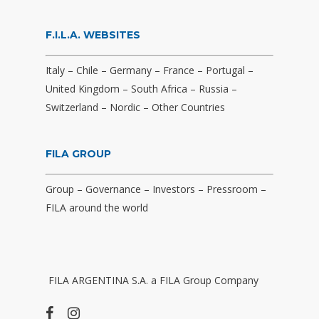
F.I.L.A. WEBSITES
Italy
–
Chile
–
Germany
–
France
–
Portugal
–
United Kingdom
–
South Africa
–
Russia
–
Switzerland
–
Nordic
–
Other Countries
FILA GROUP
Group
–
Governance
–
Investors
–
Pressroom
–
FILA around the world
FILA ARGENTINA S.A. a FILA Group Company