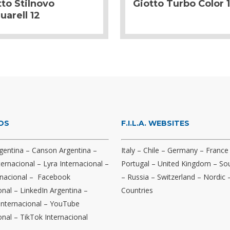
tto Stilnovo
Giotto Turbo Color 
uarell 12
OS
F.I.L.A. WEBSITES
gentina
–
Canson Argentina
–
Italy
–
Chile
–
Germany
–
France
ternacional
–
Lyra Internacional
–
Portugal
–
United Kingdom
–
Sou
nacional
–
Facebook
–
Russia
–
Switzerland
–
Nordic
onal
–
LinkedIn Argentina
–
Countries
Internacional
–
YouTube
onal
–
TikTok Internacional