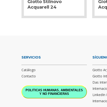
Giotto Stilnovo
Gio
Acquarell 24
Acq
SERVICIOS
SÍGUEN
Catálogo
Giotto Ar
Contacto
Giotto In
Das Inter
Internaci
POLITICAS HUMANAS, AMBIENTALES
Y NO FINANCIERAS
LinkedIn 
Internaci