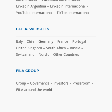
LinkedIn Argentina
–
LinkedIn Internacional
–
YouTube Internacional
–
TikTok Internacional
F.I.L.A. WEBSITES
Italy
–
Chile
–
Germany
–
France
–
Portugal
–
United Kingdom
–
South Africa
–
Russia
–
Switzerland
–
Nordic
–
Other Countries
FILA GROUP
Group
–
Governance
–
Investors
–
Pressroom
–
FILA around the world