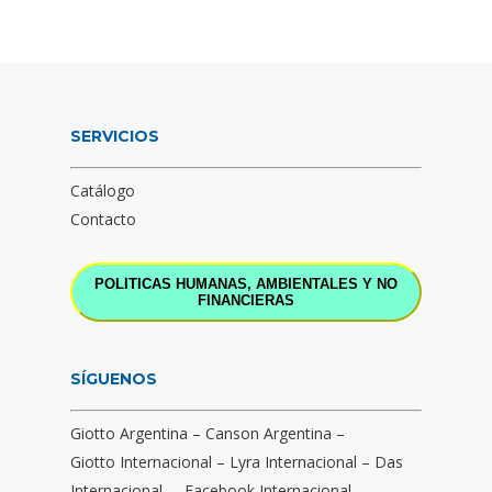
SERVICIOS
Catálogo
Contacto
POLITICAS HUMANAS, AMBIENTALES Y NO
FINANCIERAS
SÍGUENOS
Giotto Argentina
–
Canson Argentina
–
Giotto Internacional
–
Lyra Internacional
–
Das
Internacional
–
Facebook Internacional
–