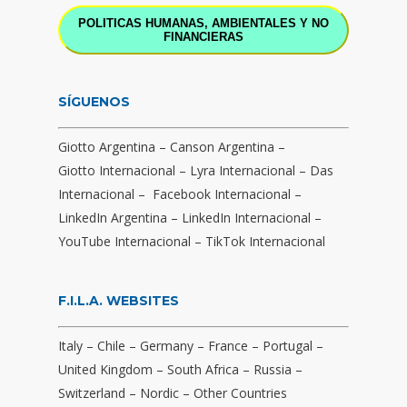
POLITICAS HUMANAS, AMBIENTALES Y NO
FINANCIERAS
SÍGUENOS
Giotto Argentina
–
Canson Argentina
–
Giotto Internacional
–
Lyra Internacional
–
Das
Internacional
–
Facebook Internacional
–
LinkedIn Argentina
–
LinkedIn Internacional
–
YouTube Internacional
–
TikTok Internacional
F.I.L.A. WEBSITES
Italy
–
Chile
–
Germany
–
France
–
Portugal
–
United Kingdom
–
South Africa
–
Russia
–
Switzerland
–
Nordic
–
Other Countries